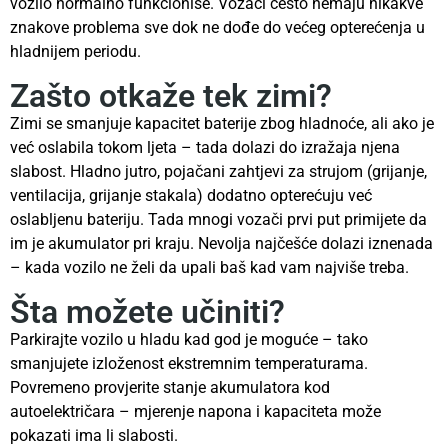
vozilo normalno funkcioniše. Vozači često nemaju nikakve
znakove problema sve dok ne dođe do većeg opterećenja u
hladnijem periodu.
Zašto otkaže tek zimi?
Zimi se smanjuje kapacitet baterije zbog hladnoće, ali ako je
već oslabila tokom ljeta – tada dolazi do izražaja njena
slabost. Hladno jutro, pojačani zahtjevi za strujom (grijanje,
ventilacija, grijanje stakala) dodatno opterećuju već
oslabljenu bateriju. Tada mnogi vozači prvi put primijete da
im je akumulator pri kraju. Nevolja najčešće dolazi iznenada
– kada vozilo ne želi da upali baš kad vam najviše treba.
Šta možete učiniti?
Parkirajte vozilo u hladu kad god je moguće – tako
smanjujete izloženost ekstremnim temperaturama.
Povremeno provjerite stanje akumulatora kod
autoelektričara – mjerenje napona i kapaciteta može
pokazati ima li slabosti.