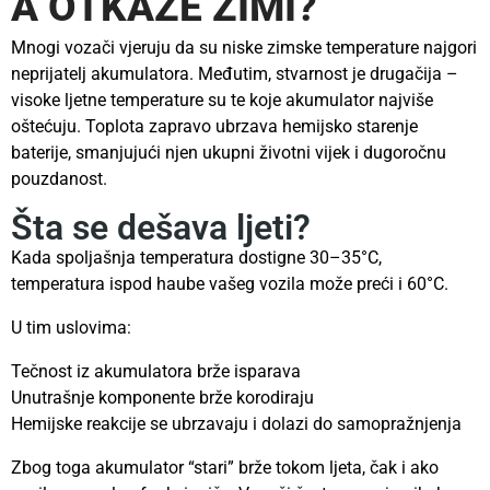
A OTKAŽE ZIMI?
Mnogi vozači vjeruju da su niske zimske temperature najgori
neprijatelj akumulatora. Međutim, stvarnost je drugačija –
visoke ljetne temperature su te koje akumulator najviše
oštećuju. Toplota zapravo ubrzava hemijsko starenje
baterije, smanjujući njen ukupni životni vijek i dugoročnu
pouzdanost.
Šta se dešava ljeti?
Kada spoljašnja temperatura dostigne 30–35°C,
temperatura ispod haube vašeg vozila može preći i 60°C.
U tim uslovima:
Tečnost iz akumulatora brže isparava
Unutrašnje komponente brže korodiraju
Hemijske reakcije se ubrzavaju i dolazi do samopražnjenja
Zbog toga akumulator “stari” brže tokom ljeta, čak i ako