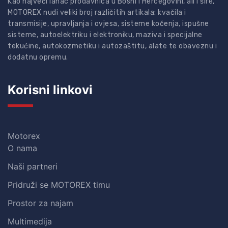
Kao najveći lanac prodavnica u Bosni i Hercegovini, ali i šire,
MOTOREX nudi veliki broj različitih artikala: kvačila i
transmisije, upravljanja i ovjesa, sisteme kočenja, ispušne
sisteme, autoelektriku i elektroniku, maziva i specijalne
tekućine, autokozmetiku i autozaštitu, alate te obaveznu i
dodatnu opremu.
Korisni linkovi
Motorex
O nama
Naši partneri
Pridruži se MOTOREX timu
Prostor za najam
Multimedija