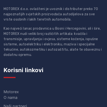
MOTOREX d.o.o. ovlašteni je uvoznik i distributer preko 70
najpoznatijih svjetskih proizvođača autodijelova za sve
vrste osobnih i lakih teretnih automobila.
Kao najveći lanac prodavnica u Bosni i Hercegovini, ali i šire,
MOTOREX nudi veliki broj različitih artikala: kvačila i
transmisije, upravljanja i ovjesa, sisteme kočenja, ispušne
sisteme, autoelektriku i elektroniku, maziva i specijalne
tekućine, autokozmetiku i autozaštitu, alate te obaveznu i
dodatnu opremu.
Korisni linkovi
Motorex
O nama
Naši partneri