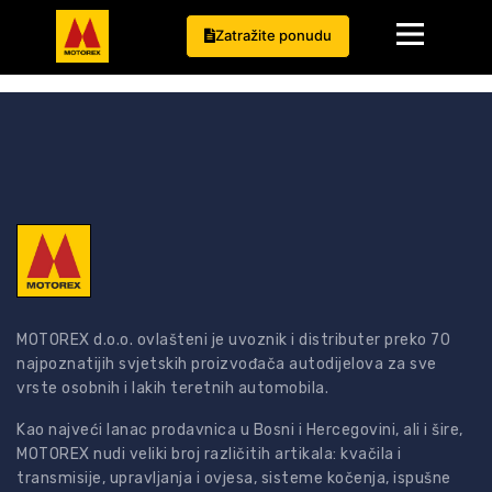
Momci jako profesionalni i ljubazni , kvalitet dijelova
Zatražite ponudu
zagarantovan!
MOTOREX d.o.o. ovlašteni je uvoznik i distributer preko 70
najpoznatijih svjetskih proizvođača autodijelova za sve
vrste osobnih i lakih teretnih automobila.
Kao najveći lanac prodavnica u Bosni i Hercegovini, ali i šire,
MOTOREX nudi veliki broj različitih artikala: kvačila i
transmisije, upravljanja i ovjesa, sisteme kočenja, ispušne