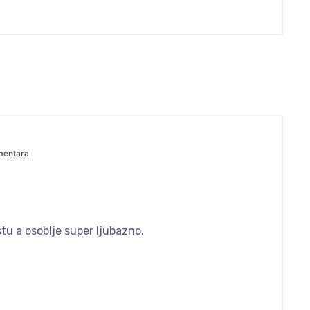
mentara
u a osoblje super ljubazno.