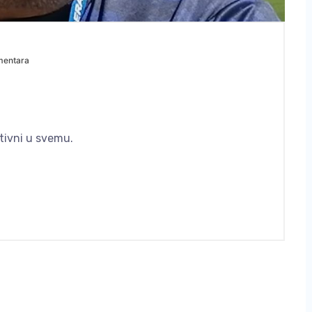
mentara
itivni u svemu.