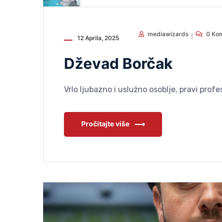
mediawizards
0 Ko
12 Aprila, 2025
Dževad Borčak
Vrlo ljubazno i ​​uslužno osoblje, pravi prof
Pročitajte više