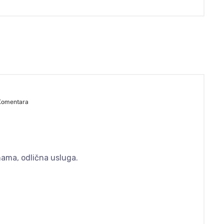
Komentara
enama, odlična usluga.